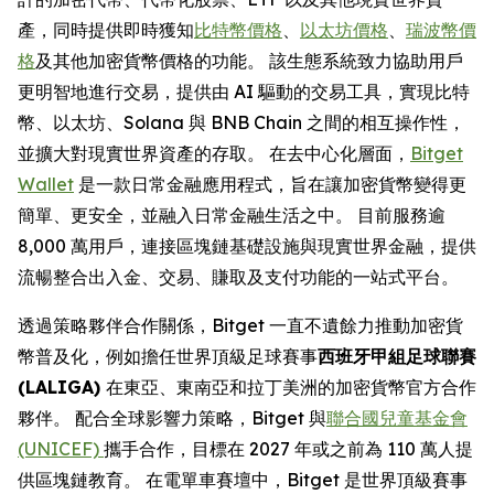
產，同時提供即時獲知
比特幣價格
、
以太坊價格
、
瑞波幣價
格
及其他加密貨幣價格的功能。 該生態系統致力協助用戶
更明智地進行交易，提供由 AI 驅動的交易工具，實現比特
幣、以太坊、Solana 與 BNB Chain 之間的相互操作性，
並擴大對現實世界資產的存取。 在去中心化層面，
Bitget
Wallet
是一款日常金融應用程式，旨在讓加密貨幣變得更
簡單、更安全，並融入日常金融生活之中。 目前服務逾
8,000 萬用戶，連接區塊鏈基礎設施與現實世界金融，提供
流暢整合出入金、交易、賺取及支付功能的一站式平台。
透過策略夥伴合作關係，Bitget 一直不遺餘力推動加密貨
幣普及化，例如擔任世界頂級足球賽事
西班牙甲組足球聯賽
(
LALIGA
)
在東亞、東南亞和拉丁美洲的加密貨幣官方合作
夥伴。 配合全球影響力策略，Bitget 與
聯合國兒童基金會
(UNICEF)
攜手合作，目標在 2027 年或之前為 110 萬人提
供區塊鏈教育。 在電單車賽壇中，Bitget 是世界頂級賽事