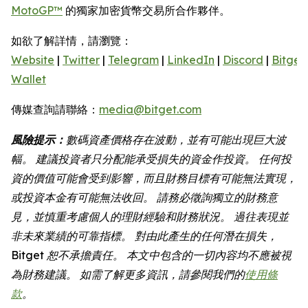
MotoGP™
的獨家加密貨幣交易所合作夥伴。
如欲了解詳情，請瀏覽：
Website
|
Twitter
|
Telegram
|
LinkedIn
|
Discord
|
Bitget
Wallet
傳媒查詢請聯絡：
media@bitget.com
風險提示：
數碼資產價格存在波動，並有可能出現巨大波
幅。 建議投資者只分配能承受損失的資金作投資。 任何投
資的價值可能會受到影響，而且財務目標有可能無法實現，
或投資本金有可能無法收回。 請務必徵詢獨立的財務意
見，並慎重考慮個人的理財經驗和財務狀況。 過往表現並
非未來業績的可靠指標。 對由此產生的任何潛在損失，
Bitget
恕不承擔責任。 本文中包含的一切內容均不應被視
為財務建議。 如需了解更多資訊，請參閱我們的
使用條
款
。