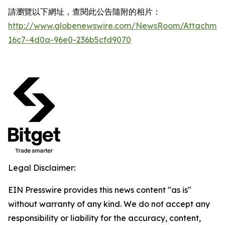
請瀏覽以下網址，查閱此公告隨附的相片：
http://www.globenewswire.com/NewsRoom/Attachmen
16c7-4d0a-96e0-236b5cfd9070
Legal Disclaimer:
EIN Presswire provides this news content "as is"
without warranty of any kind. We do not accept any
responsibility or liability for the accuracy, content,