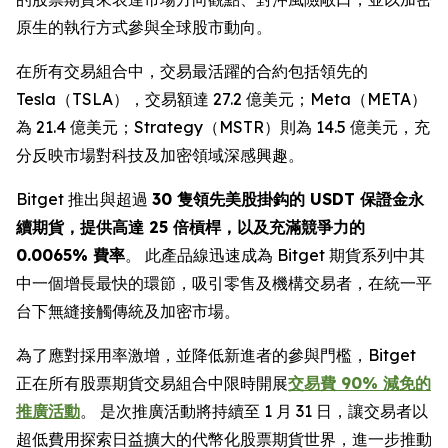
原生的執行方式參與全球股市動向。
在所有交易組合中，交易最活躍的合約包括領先的
Tesla（TSLA），交易額達 27.2 億美元；Meta（META）
為 21.4 億美元；Strategy（MSTR）則為 14.5 億美元，充
分反映市場對科技及加密領域深感興趣。
Bitget 推出與超過
30
隻領先美股掛鈎的
USDT
保證金永
續期貨，提供高達
25
倍槓桿，以及充滿競爭力的
0.0065%
費率
。 此產品線迅速成為 Bitget 期貨系列中其
中一個增長最快的環節，吸引零售及機構交易者，在統一平
台下無縫接觸傳統及加密市場。
為了應對採用率激增，並降低新進者的參與門檻，Bitget
正在所有股票期貨交易組合中限時開展
交易費 90% 減免的
推廣活動
。 是次推廣活動將持續至 1 月 31 日，讓交易者以
超低費用探索日益擴大的代幣化股票期貨世界，進一步推動