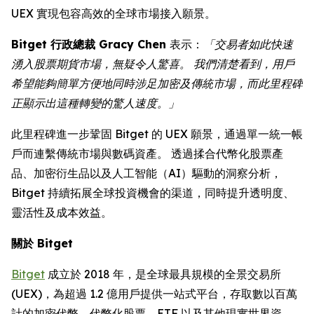
UEX 實現包容高效的全球市場接入願景。
Bitget 行政總裁 Gracy Chen
表示：
「交易者如此快速
湧入股票期貨市場，無疑令人驚喜。 我們清楚看到，用戶
希望能夠簡單方便地同時涉足加密及傳統市場，而此里程碑
正顯示出這種轉變的驚人速度。」
此里程碑進一步鞏固 Bitget 的 UEX 願景，通過單一統一帳
戶而連繫傳統市場與數碼資產。 透過揉合代幣化股票產
品、加密衍生品以及人工智能（AI）驅動的洞察分析，
Bitget 持續拓展全球投資機會的渠道，同時提升透明度、
靈活性及成本效益。
關於
Bitget
Bitget
成立於 2018 年，是全球最具規模的全景交易所
(UEX)，為超過 1.2 億用戶提供一站式平台，存取數以百萬
計的加密代幣、代幣化股票、ETF 以及其他現實世界資